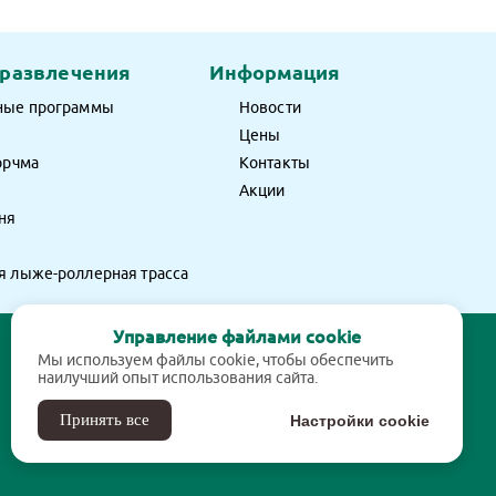
 развлечения
Информация
ные программы
Новости
Цены
орчма
Контакты
Акции
ня
 лыже-роллерная трасса
Управление файлами cookie
Мы используем файлы cookie, чтобы обеспечить
наилучший опыт использования сайта.
Создание и продвижение
Принять все
Настройки cookie
сайтов ООО "Р-НЭЙМ"